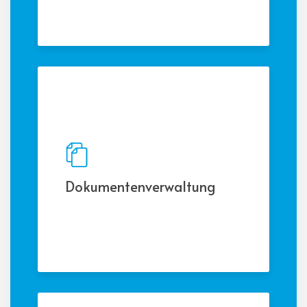
Dashboards und Analysen, um
Einblicke in Kundendaten,
Vertriebsleistung und
Kundenzufriedenheit zu
gewinnen.
Dokumentenverwaltung
Verwalten Sie Versicherungs­
dokumente wie Policen, Verträge,
Schadensberichte und andere
relevante Unterlagen in einer
zentralen und sicheren