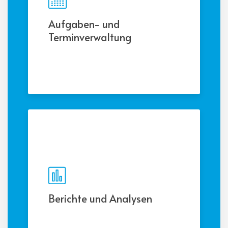
Aufgaben- und
Terminverwaltung
Planen und verfolgen Sie
Aufgaben, Termine und
Aktivitäten im Zusammenhang mit
Kunden.
Berichte und Analysen
Erstellen Sie Berichte,